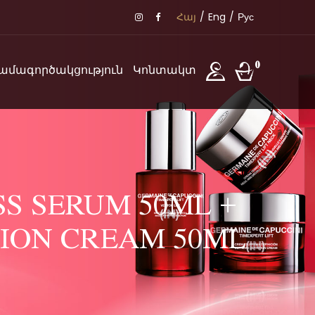
Հայ
/
Eng
/
Рус
0
ամագործակցություն
Կոնտակտ
SS SERUM 50ML +
TION CREAM 50ML