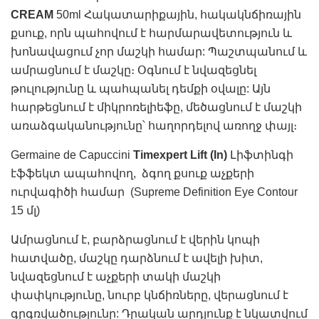
CREAM
50ml Հակատարիքային, հակակնճիռային
քսուք, որն պահովում է հարմարավետություն և
խոնավացում չոր մաշկի համար: Պաշտպանում և
ամրացնում է մաշկը։ Օգնում է նվազեցնել
թուլությունը և պահպանել դեմքի օվալը: Այն
հարթեցնում է միկրոռելիեֆը, մեծացնում է մաշկի
առաձգականությունը՝ հաղորդելով առողջ փայլ։
Germaine de Capuccini
Timexpert Lift (In)
Լիֆտինգի
էֆֆեկտ ապահովող, ձգող քսուք աչքերի
ուրվագիծի համար (Supreme Definition Eye Contour
15 մլ)
Ամրացնում է, բարձրացնում է վերին կոպի
հատվածը, մաշկը դարձնում է ավելի խիտ,
նվազեցնում է աչքերի տակի մաշկի
փափկությունը, նուրբ կնճիռները, վերացնում է
գրգռվածությունը: Դրական արդյունք է նկատվում